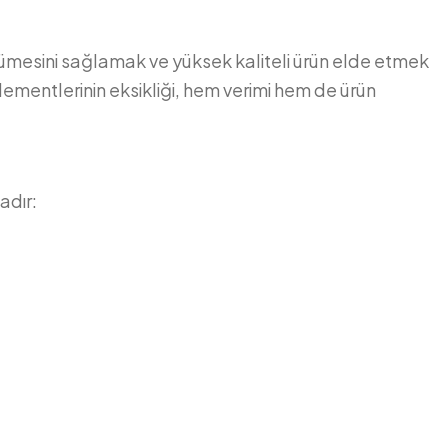
yümesini sağlamak ve yüksek kaliteli ürün elde etmek
ementlerinin eksikliği, hem verimi hem de ürün
adır: