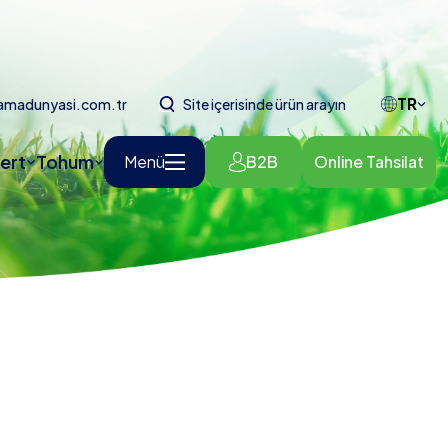
TR
amadunyasi.com.tr
Site içerisinde ürün arayın
ert
Tohum
Menü
B2B
Online Tahsilat