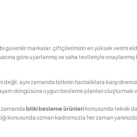
bi güvenilir markalar, çiftçilerimizin en yüksek verimi el
ihtiyacına göre uyarlanmış ve saha testleriyle onaylanmış 
 değil, aynı zamanda bitkinin hastalıklara karşı direncin
 yaşam döngüsüne uygun besleme planları oluşturmak veri
nı zamanda
bitki besleme ürünleri
konusunda teknik dan
ktiği konusunda uzman kadromuzla her zaman yanınızda