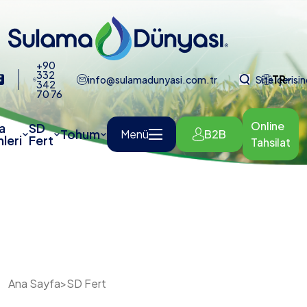
+90
332
TR
info@sulamadunyasi.com.tr
Site içerisi
342
70 76
Online
a
SD
Tohum
Menü
B2B
leri
Fert
Tahsilat
Ana Sayfa
>
SD Fert